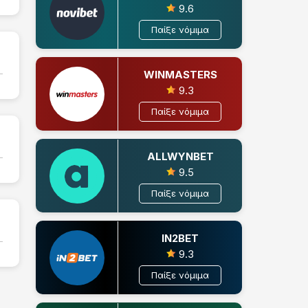
9.6
Παίξε νόμιμα
WINMASTERS
9.3
Παίξε νόμιμα
ALLWYNBET
9.5
Παίξε νόμιμα
IN2BET
9.3
Παίξε νόμιμα