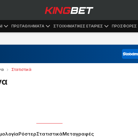
Ι
ΠΡΩΤΑΘΛΗΜΑΤΑ
ΣΤΟΙΧΗΜΑΤΙΚΕΣ ΕΤΑΙΡΙΕΣ
ΠΡΟΣΦΟΡΕΣ
να
Στατιστικά
να
μολογία
Ρόστερ
Στατιστικά
Μεταγραφές