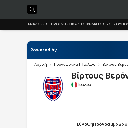
ΑΝΑΛΥΣΕΙΣ
ΠΡΟΓΝΩΣΤΙΚΑ ΣΤΟΙΧΗΜΑΤΟΣ
ΚΟΥΠΟΝ
Powered by
Αρχική
Προγνωστικά Γ Ιταλίας
Βίρτους Βερό
Βίρτους Βερό
Ιταλία
Σύνοψη
Πρόγραμμα
Βαθ