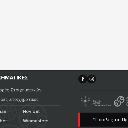
ΧΗΜΑΤΙΚΕΣ
ρές Στοιχηματικών
ρες Στοιχηματικές
man
Novibet
*Για όλες τις Π
bet
Winmasters