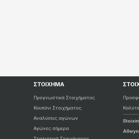
ΣΤΟΙΧΗΜΑ
ΣΤΟΙ
Προγνωστικά Στοιχήματος
Προσφο
Κουπόνι Στοιχήματος
Καλύτε
Αναλύσεις αγώνων
Stoixi
Αγώνες σήμερα
Allwyn
Στατιστικά Στοιχήματος