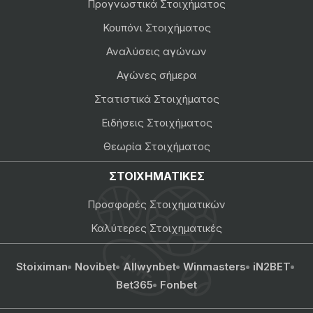
Προγνωστικά Στοιχήματος
Κουπόνι Στοιχήματος
Αναλύσεις αγώνων
Αγώνες σήμερα
Στατιστικά Στοιχήματος
Ειδήσεις Στοιχήματος
Θεωρία Στοιχήματος
ΣΤΟΙΧΗΜΑΤΙΚΕΣ
Προσφορές Στοιχηματικών
Καλύτερες Στοιχηματικές
Stoiximan
Novibet
Allwynbet
Winmasters
iN2BET
Bet365
Fonbet