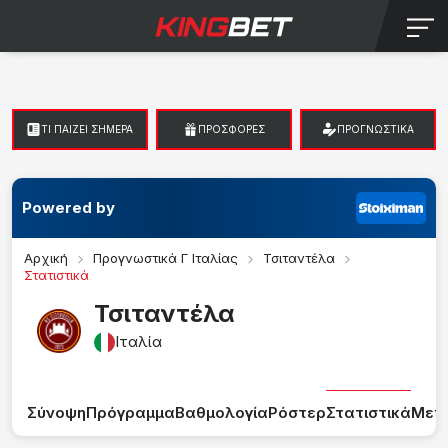
TI ΠΑΙΖΕΙ ΣΗΜΕΡΑ
ΠΡΟΣΦΟΡΕΣ
ΠΡΟΓΝΩΣΤΙΚΑ
Powered by
Αρχική
Προγνωστικά Γ Ιταλίας
Τσιταντέλα
Στατιστικά
Τσιταντέλα
Ιταλία
Σύνοψη
Πρόγραμμα
Βαθμολογία
Ρόστερ
Στατιστικά
Μετ