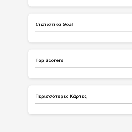
Στατιστικά Goal
Top Scorers
Περισσότερες Κάρτες