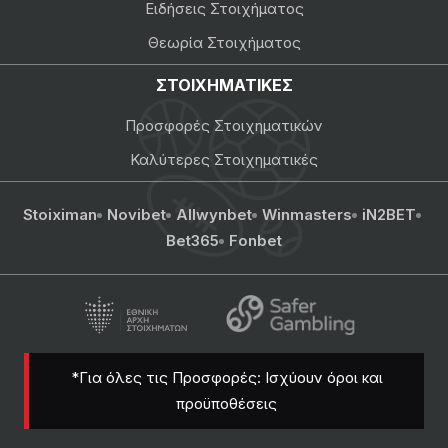
Ειδήσεις Στοιχήματος
Θεωρία Στοιχήματος
ΣΤΟΙΧΗΜΑΤΙΚΕΣ
Προσφορές Στοιχηματικών
Καλύτερες Στοιχηματικές
Stoiximan
Novibet
Allwynbet
Winmasters
iN2BET
Bet365
Fonbet
*Για όλες τις Προσφορές: Ισχύουν όροι και
προϋποθέσεις