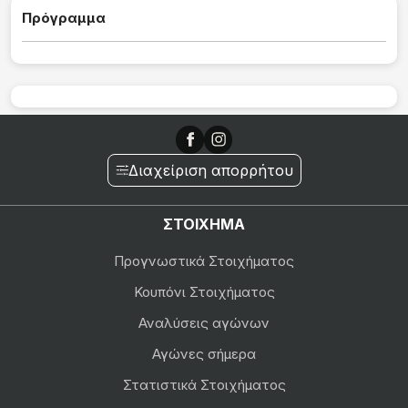
Πρόγραμμα
Διαχείριση απορρήτου
ΣΤΟΙΧΗΜΑ
Προγνωστικά Στοιχήματος
Κουπόνι Στοιχήματος
Αναλύσεις αγώνων
Αγώνες σήμερα
Στατιστικά Στοιχήματος