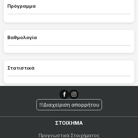
Πρόγραμμα
Βαθμολογία
Στατιστικά
Διαχείριση απορρήτου
ΣΤΟΙΧΗΜΑ
Προγνωστικά Στοιχήματος