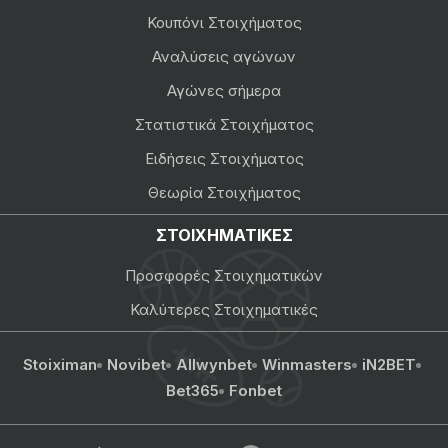
Κουπόνι Στοιχήματος
Αναλύσεις αγώνων
Αγώνες σήμερα
Στατιστικά Στοιχήματος
Ειδήσεις Στοιχήματος
Θεωρία Στοιχήματος
ΣΤΟΙΧΗΜΑΤΙΚΕΣ
Προσφορές Στοιχηματικών
Καλύτερες Στοιχηματικές
Stoiximan
Novibet
Allwynbet
Winmasters
iN2BET
Bet365
Fonbet