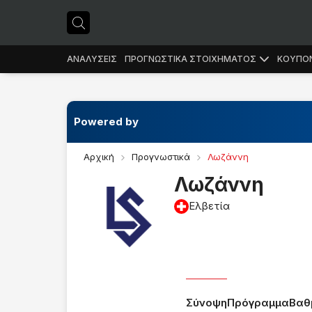
ΑΝΑΛΥΣΕΙΣ
ΠΡΟΓΝΩΣΤΙΚΑ ΣΤΟΙΧΗΜΑΤΟΣ
ΚΟΥΠΟΝ
Powered by
Αρχική
Προγνωστικά
Λωζάννη
Λωζάννη
Ελβετία
Σύνοψη
Πρόγραμμα
Βαθ