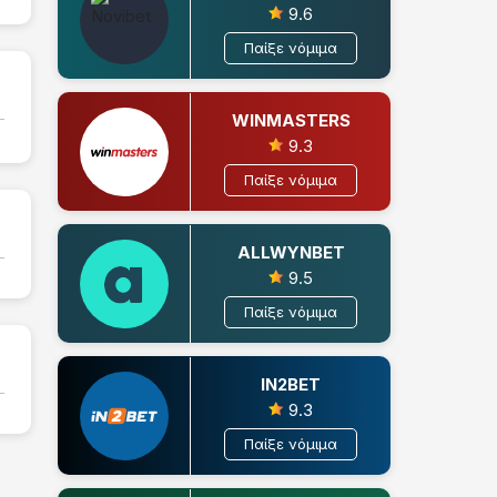
9.6
Παίξε νόμιμα
WINMASTERS
9.3
Παίξε νόμιμα
ALLWYNBET
9.5
Παίξε νόμιμα
IN2BET
9.3
Παίξε νόμιμα