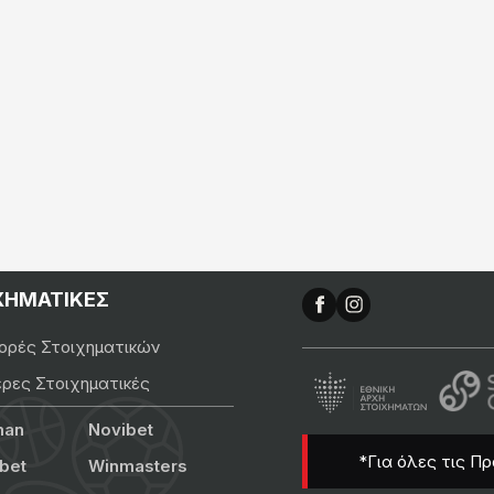
ΧΗΜΑΤΙΚΕΣ
ρές Στοιχηματικών
ρες Στοιχηματικές
man
Novibet
*Για όλες τις Π
bet
Winmasters