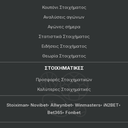
Κουπόνι Στοιχήματος
Αναλύσεις αγώνων
Αγώνες σήμερα
Στατιστικά Στοιχήματος
Ειδήσεις Στοιχήματος
Θεωρία Στοιχήματος
ΣΤΟΙΧΗΜΑΤΙΚΕΣ
Προσφορές Στοιχηματικών
Καλύτερες Στοιχηματικές
Stoiximan
Novibet
Allwynbet
Winmasters
iN2BET
Bet365
Fonbet