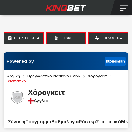
TI ΠΑΙΖΕΙ ΣΗΜΕΡΑ
ΠΡΟΣΦΟΡΕΣ
ΠΡΟΓΝΩΣΤΙΚΑ
Powered by
Αρχική
Προγνωστικά Νάσιοναλ Λιγκ
Χάρογκεϊτ
Στατιστικά
Χάρογκεϊτ
Αγγλία
Σύνοψη
Πρόγραμμα
Βαθμολογία
Ρόστερ
Στατιστικά
Μετ