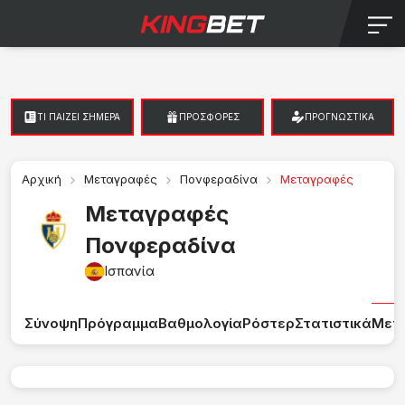
TI ΠΑΙΖΕΙ ΣΗΜΕΡΑ
ΠΡΟΣΦΟΡΕΣ
ΠΡΟΓΝΩΣΤΙΚΑ
Αρχική
Μεταγραφές
Πονφεραδίνα
Μεταγραφές
Μεταγραφές
Πονφεραδίνα
Ισπανία
Σύνοψη
Πρόγραμμα
Βαθμολογία
Ρόστερ
Στατιστικά
Μετ