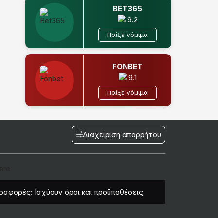
BET365
9.2
Παίξε νόμιμα
FONBET
9.1
Παίξε νόμιμα
Διαχείριση απορρήτου
ροσφορές: Ισχύουν όροι και προϋποθέσεις