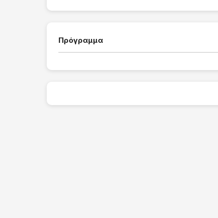
Πρόγραμμα