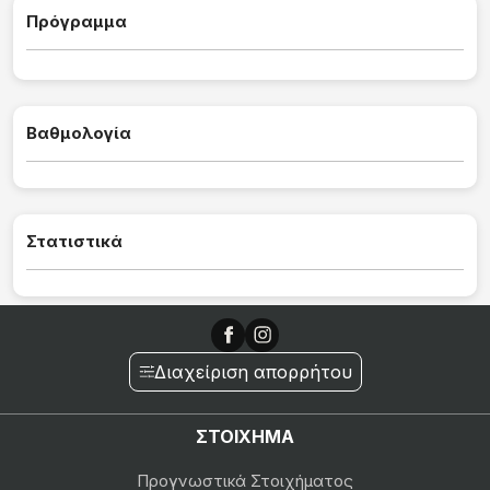
Πρόγραμμα
Βαθμολογία
Στατιστικά
Διαχείριση απορρήτου
ΣΤΟΙΧΗΜΑ
Προγνωστικά Στοιχήματος