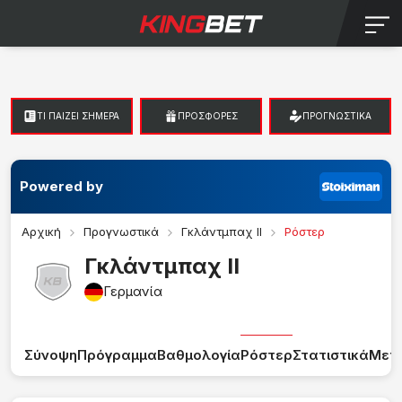
TI ΠΑΙΖΕΙ ΣΗΜΕΡΑ
ΠΡΟΣΦΟΡΕΣ
ΠΡΟΓΝΩΣΤΙΚΑ
Powered by
Αρχική
Προγνωστικά
Γκλάντμπαχ II
Ρόστερ
Γκλάντμπαχ II
Γερμανία
Σύνοψη
Πρόγραμμα
Βαθμολογία
Ρόστερ
Στατιστικά
Μετ