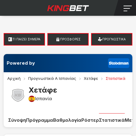
TI ΠΑΙΖΕΙ ΣΗΜΕΡΑ
ΠΡΟΣΦΟΡΕΣ
ΠΡΟΓΝΩΣΤΙΚΑ
Powered by
Αρχική
Προγνωστικά Α Ισπανίας
Χετάφε
Στατιστικά
Χετάφε
Ισπανία
Σύνοψη
Πρόγραμμα
Βαθμολογία
Ρόστερ
Στατιστικά
Μετ