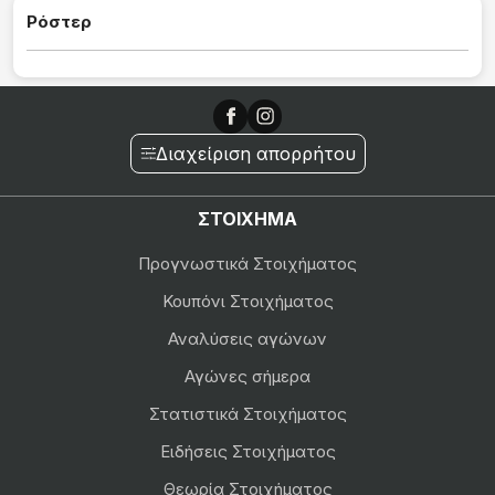
Ρόστερ
Διαχείριση απορρήτου
ΣΤΟΙΧΗΜΑ
Προγνωστικά Στοιχήματος
Κουπόνι Στοιχήματος
Αναλύσεις αγώνων
Αγώνες σήμερα
Στατιστικά Στοιχήματος
Ειδήσεις Στοιχήματος
Θεωρία Στοιχήματος