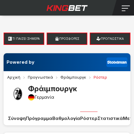
TI ΠΑΙΖΕΙ ΣΗΜΕΡΑ
ΠΡΟΣΦΟΡΕΣ
ΠΡΟΓΝΩΣΤΙΚΑ
Powered by
Αρχική
Προγνωστικά
Φράιμπουργκ
Ρόστερ
Φράιμπουργκ
Γερμανία
Σύνοψη
Πρόγραμμα
Βαθμολογία
Ρόστερ
Στατιστικά
Μετ