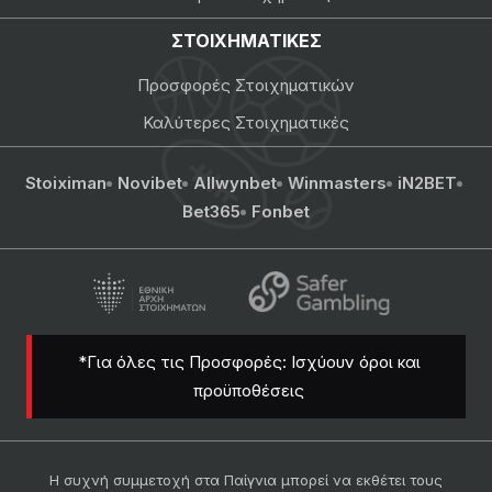
ΣΤΟΙΧΗΜΑΤΙΚΕΣ
Προσφορές Στοιχηματικών
Καλύτερες Στοιχηματικές
Stoiximan
Novibet
Allwynbet
Winmasters
iN2BET
Bet365
Fonbet
*Για όλες τις Προσφορές: Ισχύουν όροι και
προϋποθέσεις
Η συχνή συμμετοχή στα Παίγνια μπορεί να εκθέτει τους