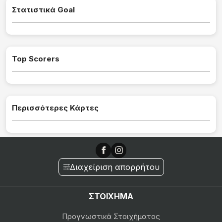
Στατιστικά Goal
Top Scorers
Περισσότερες Κάρτες
Διαχείριση απορρήτου
ΣΤΟΙΧΗΜΑ
Προγνωστικά Στοιχήματος