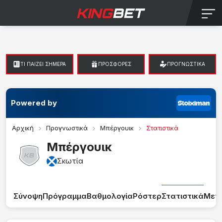
TI ΠΑΙΖΕΙ ΣΗΜΕΡΑ
ΠΡΟΣΦΟΡΕΣ
ΠΡΟΓΝΩΣΤΙΚΑ
Powered by
Αρχική
Προγνωστικά
Μπέργουικ
Στατιστικά
Μπέργουικ
Σκωτία
Σύνοψη
Πρόγραμμα
Βαθμολογία
Ρόστερ
Στατιστικά
Μετ