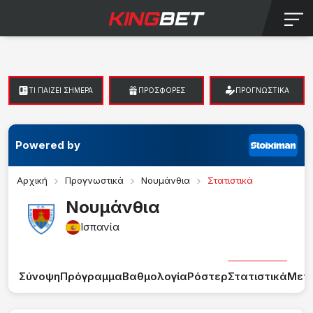
TI ΠΑΙΖΕΙ ΣΗΜΕΡΑ
ΠΡΟΣΦΟΡΕΣ
ΠΡΟΓΝΩΣΤΙΚΑ
Powered by
Αρχική
Προγνωστικά
Νουμάνθια
Στατιστικά
Νουμάνθια
Ισπανία
Σύνοψη
Πρόγραμμα
Βαθμολογία
Ρόστερ
Στατιστικά
Μετ