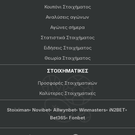
Κουπόνι Στοιχήματος
Αναλύσεις αγώνων
Αγώνες σήμερα
Στατιστικά Στοιχήματος
Ειδήσεις Στοιχήματος
Θεωρία Στοιχήματος
ΣΤΟΙΧΗΜΑΤΙΚΕΣ
Προσφορές Στοιχηματικών
Καλύτερες Στοιχηματικές
Stoiximan
Novibet
Allwynbet
Winmasters
iN2BET
Bet365
Fonbet