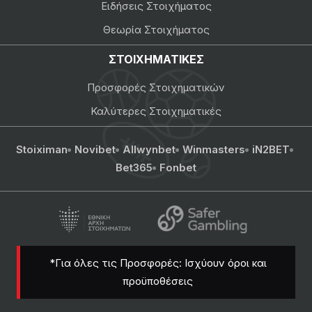
Ειδήσεις Στοιχήματος
Θεωρία Στοιχήματος
ΣΤΟΙΧΗΜΑΤΙΚΕΣ
Προσφορές Στοιχηματικών
Καλύτερες Στοιχηματικές
Stoiximan
Novibet
Allwynbet
Winmasters
iN2BET
Bet365
Fonbet
*Για όλες τις Προσφορές: Ισχύουν όροι και
προϋποθέσεις