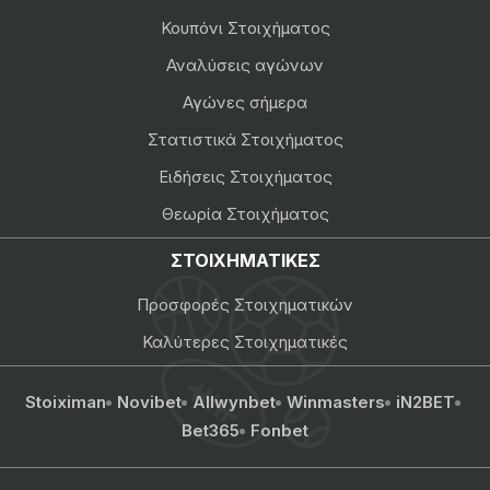
Κουπόνι Στοιχήματος
Αναλύσεις αγώνων
Αγώνες σήμερα
Στατιστικά Στοιχήματος
Ειδήσεις Στοιχήματος
Θεωρία Στοιχήματος
ΣΤΟΙΧΗΜΑΤΙΚΕΣ
Προσφορές Στοιχηματικών
Καλύτερες Στοιχηματικές
Stoiximan
Novibet
Allwynbet
Winmasters
iN2BET
Bet365
Fonbet