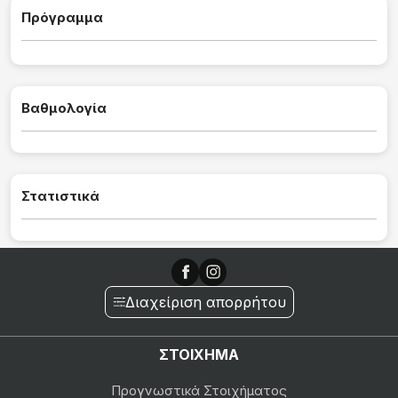
Πρόγραμμα
Βαθμολογία
Στατιστικά
Διαχείριση απορρήτου
ΣΤΟΙΧΗΜΑ
Προγνωστικά Στοιχήματος