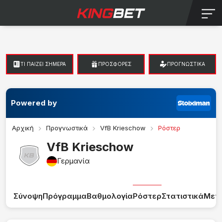
TI ΠΑΙΖΕΙ ΣΗΜΕΡΑ
ΠΡΟΣΦΟΡΕΣ
ΠΡΟΓΝΩΣΤΙΚΑ
Powered by
Αρχική
Προγνωστικά
VfB Krieschow
Ρόστερ
VfB Krieschow
Γερμανία
Σύνοψη
Πρόγραμμα
Βαθμολογία
Ρόστερ
Στατιστικά
Μετ