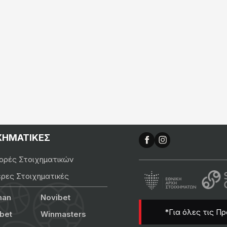
ΧΗΜΑΤΙΚΕΣ
ρές Στοιχηματικών
ρες Στοιχηματικές
man
Novibet
*Για όλες τις Π
bet
Winmasters