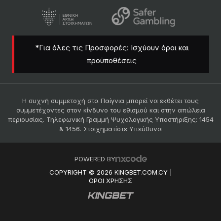
*Για όλες τις Προσφορές: Ισχύουν όροι και
προϋποθέσεις
Η συχνή συμμετοχή στα Παίγνια μπορεί να εκθέτει τους
συμμετέχοντες στον κίνδυνο του εθισμού και στην απώλεια
περιουσίας. Τηλεφωνική Γραμμή Ψυχολογικής Υποστήριξης: 1454
& 1456. Στοιχηματίστε Υπεύθυνα
POWERED BY
COPYRIGHT © 2026 KINGBET.COM.CY |
ΟΡΟΙ ΧΡΗΣΗΣ