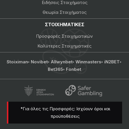
Ειδήσεις Στοιχήματος
Θεωρία Στοιχήματος
ΣΤΟΙΧΗΜΑΤΙΚΕΣ
Προσφορές Στοιχηματικών
Καλύτερες Στοιχηματικές
Stoiximan
Novibet
Allwynbet
Winmasters
iN2BET
Bet365
Fonbet
*Για όλες τις Προσφορές: Ισχύουν όροι και
προϋποθέσεις