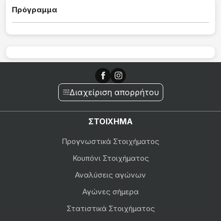
Πρόγραμμα
Διαχείριση απορρήτου
ΣΤΟΙΧΗΜΑ
Προγνωστικά Στοιχήματος
Κουπόνι Στοιχήματος
Αναλύσεις αγώνων
Αγώνες σήμερα
Στατιστικά Στοιχήματος