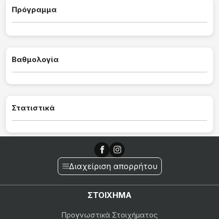
Πρόγραμμα
Βαθμολογία
Στατιστικά
Διαχείριση απορρήτου
ΣΤΟΙΧΗΜΑ
Προγνωστικά Στοιχήματος