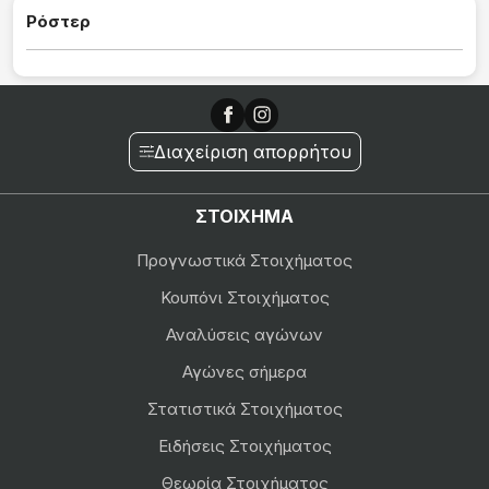
Ρόστερ
Διαχείριση απορρήτου
ΣΤΟΙΧΗΜΑ
Προγνωστικά Στοιχήματος
Κουπόνι Στοιχήματος
Αναλύσεις αγώνων
Αγώνες σήμερα
Στατιστικά Στοιχήματος
Ειδήσεις Στοιχήματος
Θεωρία Στοιχήματος