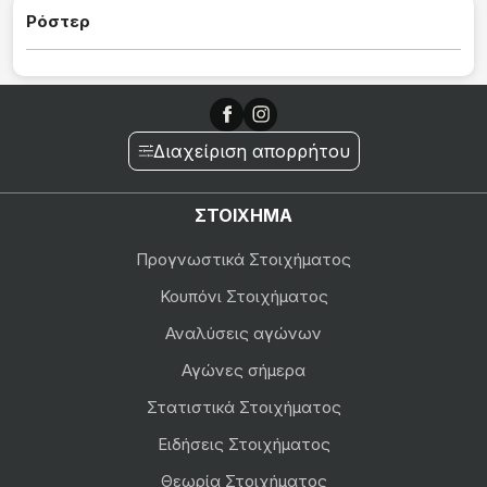
Ρόστερ
Διαχείριση απορρήτου
ΣΤΟΙΧΗΜΑ
Προγνωστικά Στοιχήματος
Κουπόνι Στοιχήματος
Αναλύσεις αγώνων
Αγώνες σήμερα
Στατιστικά Στοιχήματος
Ειδήσεις Στοιχήματος
Θεωρία Στοιχήματος