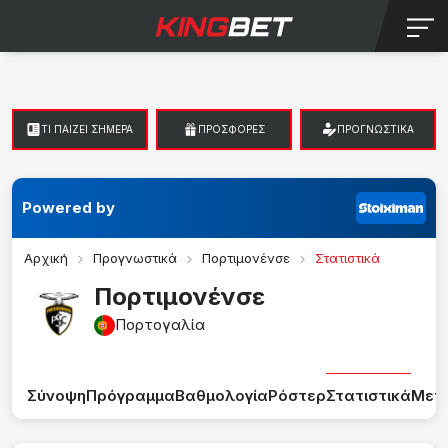
TI ΠΑΙΖΕΙ ΣΗΜΕΡΑ
ΠΡΟΣΦΟΡΕΣ
ΠΡΟΓΝΩΣΤΙΚΑ
Powered by
Αρχική
Προγνωστικά
Πορτιμονένσε
Στατιστικά
Πορτιμονένσε
Πορτογαλία
Σύνοψη
Πρόγραμμα
Βαθμολογία
Ρόστερ
Στατιστικά
Μετ