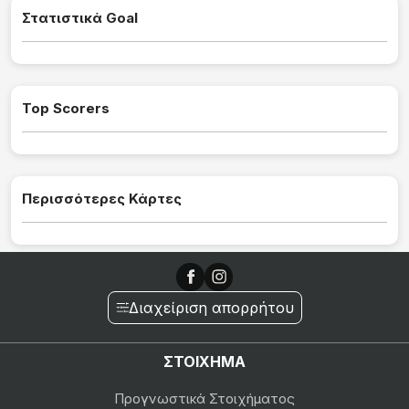
Στατιστικά Goal
Top Scorers
Περισσότερες Κάρτες
Διαχείριση απορρήτου
ΣΤΟΙΧΗΜΑ
Προγνωστικά Στοιχήματος