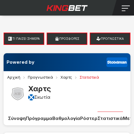
TI ΠΑΙΖΕΙ ΣΗΜΕΡΑ
ΠΡΟΣΦΟΡΕΣ
ΠΡΟΓΝΩΣΤΙΚΑ
Powered by
Αρχική
Προγνωστικά
Χαρτς
Στατιστικά
Χαρτς
Σκωτία
Σύνοψη
Πρόγραμμα
Βαθμολογία
Ρόστερ
Στατιστικά
Μετ