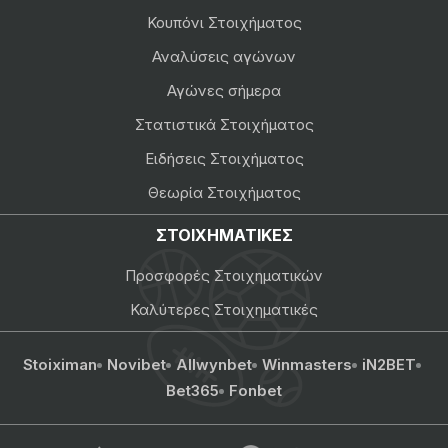
Κουπόνι Στοιχήματος
Αναλύσεις αγώνων
Αγώνες σήμερα
Στατιστικά Στοιχήματος
Ειδήσεις Στοιχήματος
Θεωρία Στοιχήματος
ΣΤΟΙΧΗΜΑΤΙΚΕΣ
Προσφορές Στοιχηματικών
Καλύτερες Στοιχηματικές
Stoiximan
Novibet
Allwynbet
Winmasters
iN2BET
Bet365
Fonbet