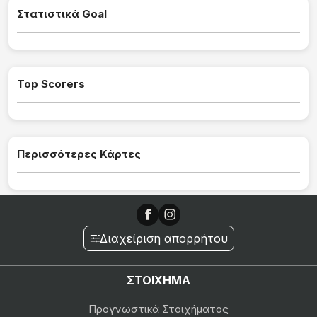
Στατιστικά Goal
Top Scorers
Περισσότερες Κάρτες
Διαχείριση απορρήτου
ΣΤΟΙΧΗΜΑ
Προγνωστικά Στοιχήματος