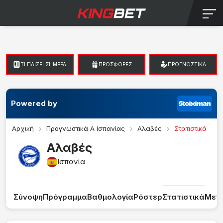
TI ΠΑΙΖΕΙ ΣΗΜΕΡΑ
ΠΡΟΣΦΟΡΕΣ
ΠΡΟΓΝΩΣΤΙΚΑ
Powered by
Αρχική
Προγνωστικά Α Ισπανίας
Αλαβές
Στατιστικά
Αλαβές
Ισπανία
Σύνοψη
Πρόγραμμα
Βαθμολογία
Ρόστερ
Στατιστικά
Μετ