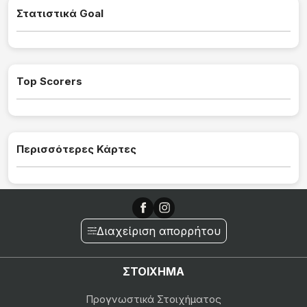
Στατιστικά Goal
Top Scorers
Περισσότερες Κάρτες
Διαχείριση απορρήτου
ΣΤΟΙΧΗΜΑ
Προγνωστικά Στοιχήματος