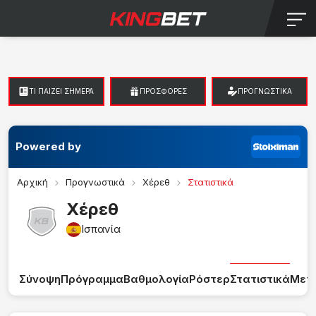
TI ΠΑΙΖΕΙ ΣΗΜΕΡΑ
ΠΡΟΣΦΟΡΕΣ
ΠΡΟΓΝΩΣΤΙΚΑ
Powered by
Αρχική
Προγνωστικά
Χέρεθ
Στατιστικά
Χέρεθ
Ισπανία
Σύνοψη
Πρόγραμμα
Βαθμολογία
Ρόστερ
Στατιστικά
Μετ