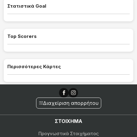
Στατιστικά Goal
Top Scorers
Περισσότερες Κάρτες
Διαχείριση απορρήτου
ΣΤΟΙΧΗΜΑ
Προγνωστικά Στοιχήματος