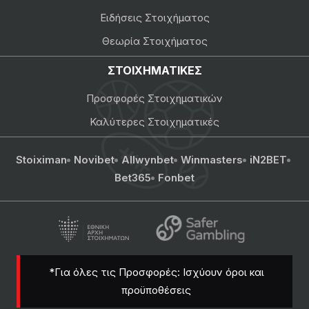
Ειδήσεις Στοιχήματος
Θεωρία Στοιχήματος
ΣΤΟΙΧΗΜΑΤΙΚΕΣ
Προσφορές Στοιχηματικών
Καλύτερες Στοιχηματικές
Stoiximan
Novibet
Allwynbet
Winmasters
iN2BET
Bet365
Fonbet
*Για όλες τις Προσφορές: Ισχύουν όροι και
προϋποθέσεις