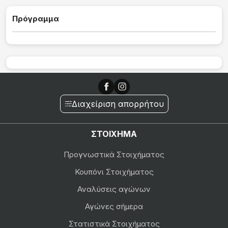
Πρόγραμμα
Διαχείριση απορρήτου
ΣΤΟΙΧΗΜΑ
Προγνωστικά Στοιχήματος
Κουπόνι Στοιχήματος
Αναλύσεις αγώνων
Αγώνες σήμερα
Στατιστικά Στοιχήματος