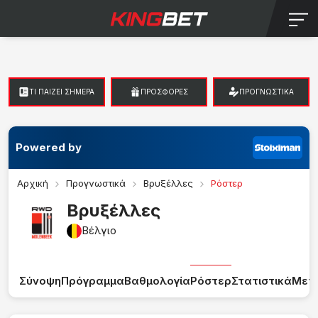
TI ΠΑΙΖΕΙ ΣΗΜΕΡΑ
ΠΡΟΣΦΟΡΕΣ
ΠΡΟΓΝΩΣΤΙΚΑ
Powered by
Αρχική
Προγνωστικά
Βρυξέλλες
Ρόστερ
Βρυξέλλες
Βέλγιο
Σύνοψη
Πρόγραμμα
Βαθμολογία
Ρόστερ
Στατιστικά
Μετ