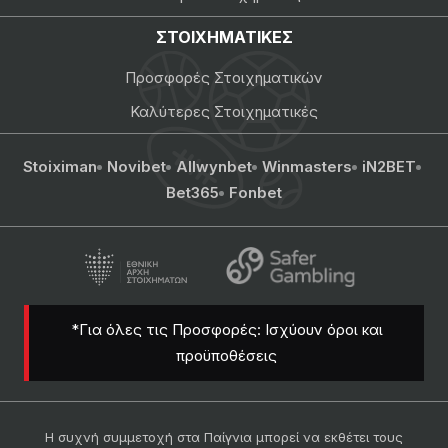
ΣΤΟΙΧΗΜΑΤΙΚΕΣ
Προσφορές Στοιχηματικών
Καλύτερες Στοιχηματικές
Stoiximan
Novibet
Allwynbet
Winmasters
iN2BET
Bet365
Fonbet
*Για όλες τις Προσφορές: Ισχύουν όροι και
προϋποθέσεις
Η συχνή συμμετοχή στα Παίγνια μπορεί να εκθέτει τους