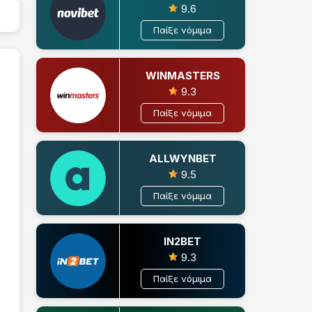
9.6
Παίξε νόμιμα
WINMASTERS
9.3
Παίξε νόμιμα
ALLWYNBET
9.5
Παίξε νόμιμα
IN2BET
9.3
Παίξε νόμιμα