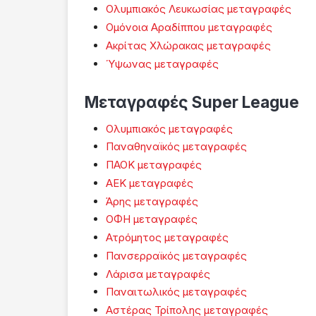
Ολυμπιακός Λευκωσίας μεταγραφές
Ομόνοια Αραδίππου μεταγραφές
Ακρίτας Χλώρακας μεταγραφές
Ύψωνας μεταγραφές
Μεταγραφές Super League
Ολυμπιακός μεταγραφές
Παναθηναϊκός μεταγραφές
ΠΑΟΚ μεταγραφές
ΑΕΚ μεταγραφές
Άρης μεταγραφές
ΟΦΗ μεταγραφές
Ατρόμητος μεταγραφές
Πανσερραϊκός μεταγραφές
Λάρισα μεταγραφές
Παναιτωλικός μεταγραφές
Αστέρας Τρίπολης μεταγραφές