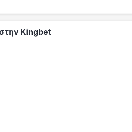
 στην Kingbet