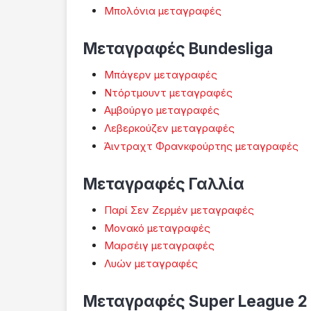
Μπολόνια μεταγραφές
Μεταγραφές Bundesliga
Μπάγερν μεταγραφές
Ντόρτμουντ μεταγραφές
Αμβούργο μεταγραφές
Λεβερκούζεν μεταγραφές
Άιντραχτ Φρανκφούρτης μεταγραφές
Μεταγραφές Γαλλία
Παρί Σεν Ζερμέν μεταγραφές
Μονακό μεταγραφές
Μαρσέιγ μεταγραφές
Λυών μεταγραφές
Μεταγραφές Super League 2