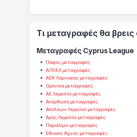
Τι μεταγραφές θα βρεις
Μεταγραφές Cyprus League
Πάφος μεταγραφές
ΑΠΟΕΛ μεταγραφές
ΑΕΚ Λάρνακας μεταγραφές
Ομόνοια μεταγραφές
ΑΕ Λεμεσού μεταγραφές
Ανόρθωση μεταγραφές
Απόλλων Λεμεσού μεταγραφές
Άρης Λεμεσού μεταγραφές
Παραλίμνι μεταγραφές
Εθνικός Άχνας μεταγραφές