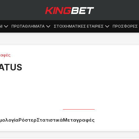
Ι
ΠΡΩΤΑΘΛΗΜΑΤΑ
ΣΤΟΙΧΗΜΑΤΙΚΕΣ ΕΤΑΙΡΙΕΣ
ΠΡΟΣΦΟΡΕΣ
ραφές
ATUS
μολογία
Ρόστερ
Στατιστικά
Μεταγραφές