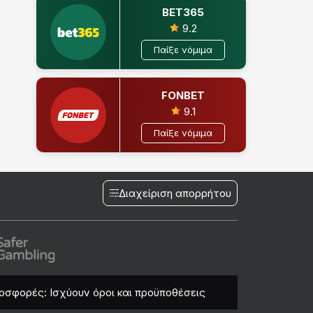
BET365
9.2
Παίξε νόμιμα
FONBET
9.1
Παίξε νόμιμα
Διαχείριση απορρήτου
ροσφορές: Ισχύουν όροι και προϋποθέσεις