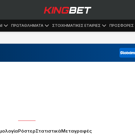
Ι
ΠΡΩΤΑΘΛΗΜΑΤΑ
ΣΤΟΙΧΗΜΑΤΙΚΕΣ ΕΤΑΙΡΙΕΣ
ΠΡΟΣΦΟΡΕΣ
ρ
μολογία
Ρόστερ
Στατιστικά
Μεταγραφές