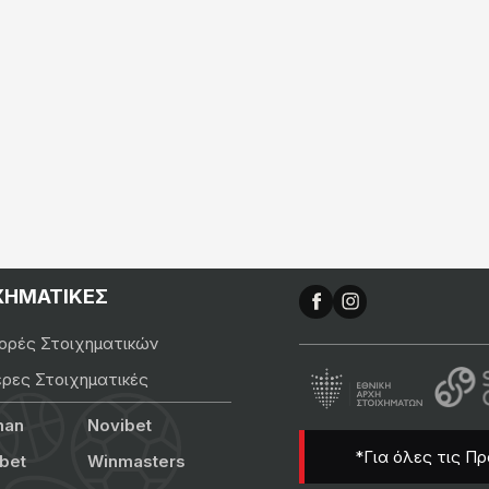
ΧΗΜΑΤΙΚΕΣ
ρές Στοιχηματικών
ρες Στοιχηματικές
man
Novibet
*Για όλες τις Π
bet
Winmasters