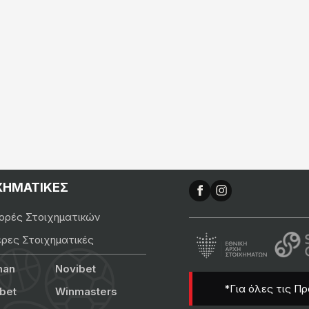
ΧΗΜΑΤΙΚΕΣ
ρές Στοιχηματικών
ρες Στοιχηματικές
man
Novibet
*Για όλες τις Π
bet
Winmasters