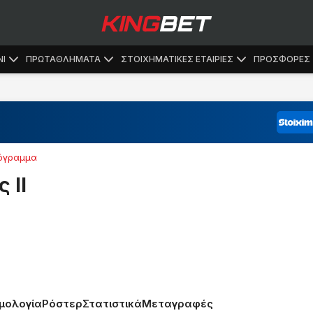
Ι
ΠΡΩΤΑΘΛΗΜΑΤΑ
ΣΤΟΙΧΗΜΑΤΙΚΕΣ ΕΤΑΙΡΙΕΣ
ΠΡΟΣΦΟΡΕΣ
όγραμμα
 ΙΙ
μολογία
Ρόστερ
Στατιστικά
Μεταγραφές