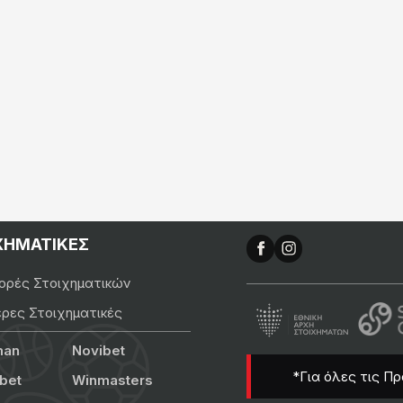
ΧΗΜΑΤΙΚΕΣ
ρές Στοιχηματικών
ρες Στοιχηματικές
man
Novibet
*Για όλες τις Π
bet
Winmasters