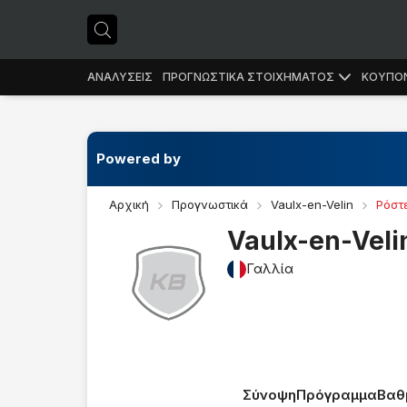
ΑΝΑΛΥΣΕΙΣ
ΠΡΟΓΝΩΣΤΙΚΑ ΣΤΟΙΧΗΜΑΤΟΣ
ΚΟΥΠΟΝ
Powered by
Αρχική
Προγνωστικά
Vaulx-en-Velin
Ρόστ
Vaulx-en-Veli
Γαλλία
Σύνοψη
Πρόγραμμα
Βαθ