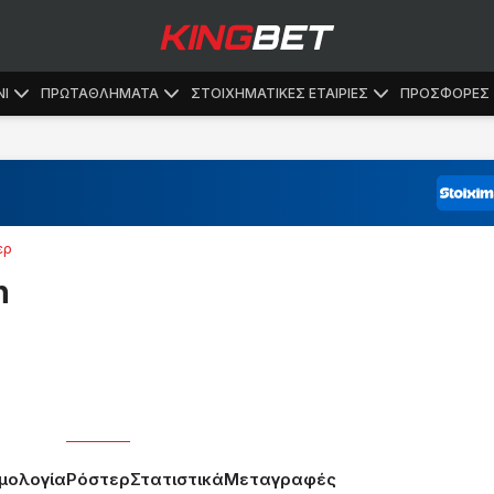
Ι
ΠΡΩΤΑΘΛΗΜΑΤΑ
ΣΤΟΙΧΗΜΑΤΙΚΕΣ ΕΤΑΙΡΙΕΣ
ΠΡΟΣΦΟΡΕΣ
ερ
n
μολογία
Ρόστερ
Στατιστικά
Μεταγραφές