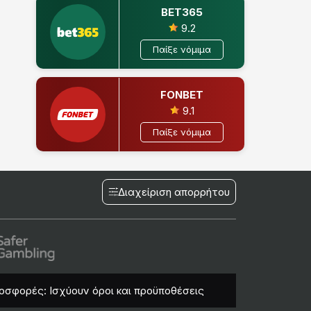
BET365
9.2
Παίξε νόμιμα
FONBET
9.1
Παίξε νόμιμα
Διαχείριση απορρήτου
ροσφορές: Ισχύουν όροι και προϋποθέσεις