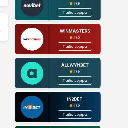
9.6
Παίξε νόμιμα
WINMASTERS
9.3
Παίξε νόμιμα
ALLWYNBET
9.5
Παίξε νόμιμα
IN2BET
9.3
Παίξε νόμιμα