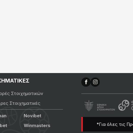
ΧΗΜΑΤΙΚΕΣ
ρές Στοιχηματικών
ρες Στοιχηματικές
man
Novibet
*Για όλες τις Π
bet
Winmasters