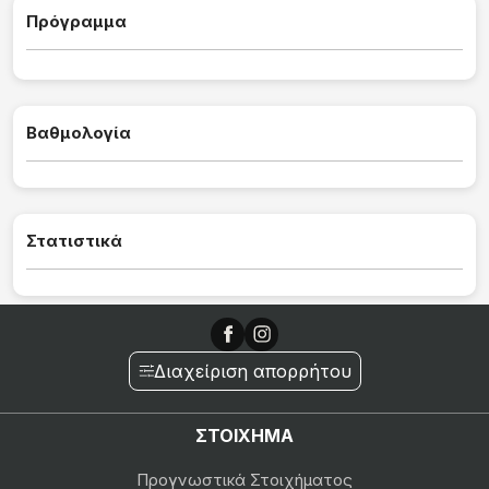
Πρόγραμμα
Βαθμολογία
Στατιστικά
Διαχείριση απορρήτου
ΣΤΟΙΧΗΜΑ
Προγνωστικά Στοιχήματος