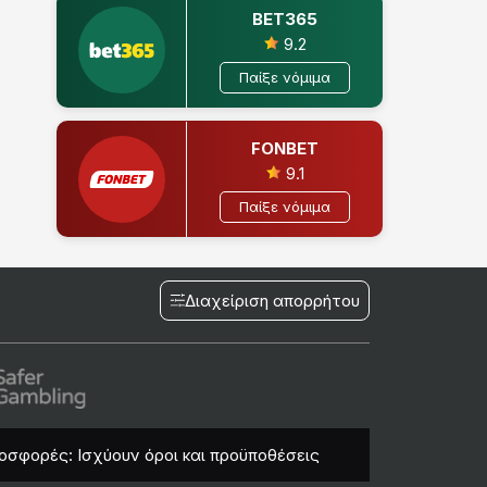
BET365
9.2
Παίξε νόμιμα
FONBET
9.1
Παίξε νόμιμα
Διαχείριση απορρήτου
ροσφορές: Ισχύουν όροι και προϋποθέσεις