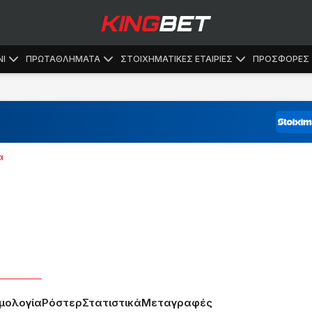
Ι
ΠΡΩΤΑΘΛΗΜΑΤΑ
ΣΤΟΙΧΗΜΑΤΙΚΕΣ ΕΤΑΙΡΙΕΣ
ΠΡΟΣΦΟΡΕΣ
α
μολογία
Ρόστερ
Στατιστικά
Μεταγραφές