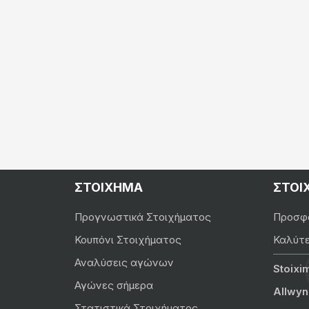
ΣΤΟΙΧΗΜΑ
ΣΤΟΙ
Προγνωστικά Στοιχήματος
Προσφο
Κουπόνι Στοιχήματος
Καλύτε
Αναλύσεις αγώνων
Stoixi
Αγώνες σήμερα
Allwyn
Στατιστικά Στοιχήματος