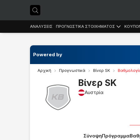
ΑΝΑΛΥΣΕΙΣ
ΠΡΟΓΝΩΣΤΙΚΑ ΣΤΟΙΧΗΜΑΤΟΣ
ΚΟΥΠΟΝ
Powered by
Αρχική
Προγνωστικά
Βίνερ SK
Βαθμολογί
Βίνερ SK
Αυστρία
Σύνοψη
Πρόγραμμα
Βαθ