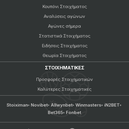
Κουπόνι Στοιχήματος
Αναλύσεις αγώνων
Αγώνες σήμερα
Στατιστικά Στοιχήματος
Ειδήσεις Στοιχήματος
Θεωρία Στοιχήματος
ΣΤΟΙΧΗΜΑΤΙΚΕΣ
Προσφορές Στοιχηματικών
Καλύτερες Στοιχηματικές
Stoiximan
Novibet
Allwynbet
Winmasters
iN2BET
Bet365
Fonbet