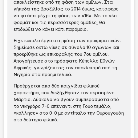
αποκλείστηκε από τη φάση των ομίλων. Στα
γήπεδα της Βραζιλίας το 2014 όμως, κατάφερε
να φτάσει μέχρι τη φάση των «16». Με το νέο
φορμάτ και τις περισσότερες ομάδες, θα
επιδιώξει να κάνει κάτι παρόμοιο.
Είχε εύκολο έργο στη φάση των προκριματικών.
Σημείωσε οκτώ νίκες σε σύνολο 10 αγώνων και
προκρίθηκε ως επικεφαλής του 7ου ομίλου.
Απογοήτευσε στο πρόσφατο Κύπελλο Εθνών
Αφρικής, γνωρίζοντας τον αποκλεισμό από τη
Νιγηρία στα προημιτελικά.
Προέρχεται από δύο παιχνίδια φιλικού
χαρακτήρα, που διεξήχθησαν τον περασμένο
Μάρτιο. Δύσκολο να βγουν συμπεράσματα από
το νικηφόρο 7-0 απέναντι στη Γουατεμάλα,
«κόλλησε» στο 0-0 με αντίπαλο την Ουρουγουάη
στο δεύτερο φιλικό.