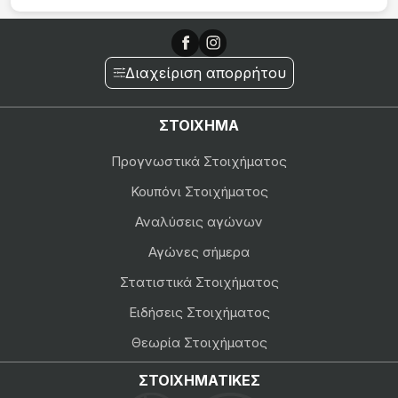
Διαχείριση απορρήτου
ΣΤΟΙΧΗΜΑ
Προγνωστικά Στοιχήματος
Κουπόνι Στοιχήματος
Αναλύσεις αγώνων
Αγώνες σήμερα
Στατιστικά Στοιχήματος
Ειδήσεις Στοιχήματος
Θεωρία Στοιχήματος
ΣΤΟΙΧΗΜΑΤΙΚΕΣ