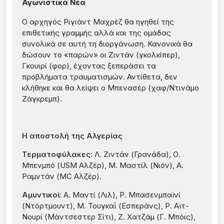
Αγωνιστικά Νέα
Ο αρχηγός Ριγιάντ Μαχρέζ θα ηγηθεί της
επιθετικής γραμμής αλλά και της ομάδας
συνολικά σε αυτή τη διοργάνωση. Κανονικά θα
δώσουν το «παρών» οι Ζιντάν (γκολκίπερ),
Γκουιρί (φορ), έχοντας ξεπεράσει τα
προβλήματα τραυματισμών. Αντίθετα, δεν
κλήθηκε και θα λείψει ο Μπενασέρ (χαφ/Ντινάμο
Ζάγκρεμπ).
Η αποστολή της Αλγερίας
Τερματοφύλακες:
Λ. Ζιντάν (Γρανάδα), Ο.
Μπενμπό (USM Αλζέρ), Μ. Μαστίλ (Νιόν), Α.
Ραμντάν (MC Αλζέρ).
Αμυντικοί:
Α. Μαντί (Λιλ), Ρ. Μπασενμπαϊνί
(Ντόρτμουντ), Μ. Τουγκαΐ (Εσπεράνς), Ρ. Αϊτ-
Νουρί (Μάντσεστερ Σίτι), Ζ. Χατζάμ (Γ. Μπόις),