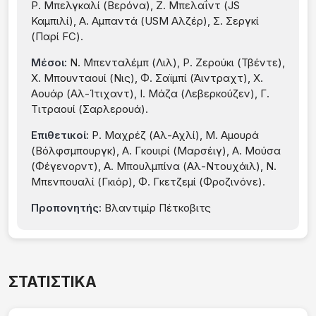
Ρ. Μπελγκαλί (Βερόνα), Ζ. Μπελαΐντ (JS
Καμπιλί), Α. Αμπαντά (USM Αλζέρ), Σ. Σεργκί
(Παρί FC).
Μέσοι:
N. Μπενταλέμπ (Λιλ), Ρ. Ζερούκι (Τβέντε),
Χ. Μπουνταουί (Νις), Φ. Σαϊμπί (Άιντραχτ), Χ.
Αουάρ (Αλ-Ίτιχαντ), Ι. Μάζα (Λεβερκούζεν), Γ.
Τιτραουί (Σαρλερουά).
Επιθετικοί:
Ρ. Μαχρέζ (Αλ-Αχλί), Μ. Αμουρά
(Βόλφσμπουργκ), Α. Γκουιρί (Μαρσέιγ), Α. Μούσα
(Φέγενορντ), Α. Μπουλμπίνα (Αλ-Ντουχάιλ), Ν.
Μπενπουαλί (Γκιόρ), Φ. Γκετζεμί (Φροζινόνε).
Προπονητής:
Βλαντιμίρ Πέτκοβιτς
ΣΤΑΤΙΣΤΙΚΑ