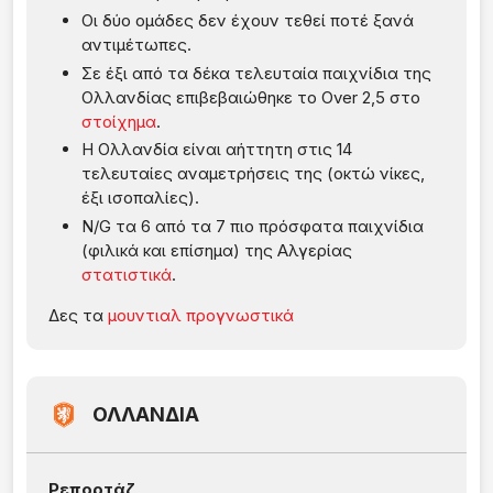
Οι δύο ομάδες δεν έχουν τεθεί ποτέ ξανά
αντιμέτωπες.
Σε έξι από τα δέκα τελευταία παιχνίδια της
Ολλανδίας επιβεβαιώθηκε το Over 2,5 στο
στοίχημα
.
Η Ολλανδία είναι αήττητη στις 14
τελευταίες αναμετρήσεις της (οκτώ νίκες,
έξι ισοπαλίες).
N/G τα 6 από τα 7 πιο πρόσφατα παιχνίδια
(φιλικά και επίσημα) της Αλγερίας
στατιστικά
.
Δες τα
μουντιαλ προγνωστικά
ΟΛΛΑΝΔΙΑ
Ρεπορτάζ