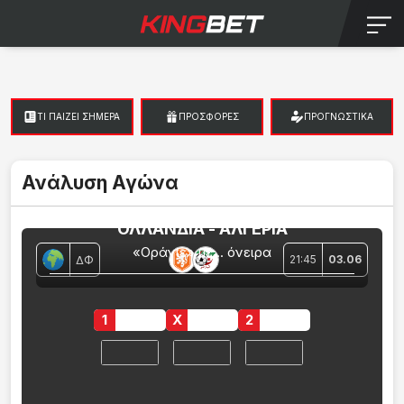
TI ΠΑΙΖΕΙ ΣΗΜΕΡΑ
ΠΡΟΣΦΟΡΕΣ
ΠΡΟΓΝΩΣΤΙΚΑ
Ανάλυση Αγώνα
ΟΛΛΑΝΔΙΑ - ΑΛΓΕΡΙΑ
«Οράνιε» με... όνειρα
ΔΦ
21:45
03.06
1
X
2