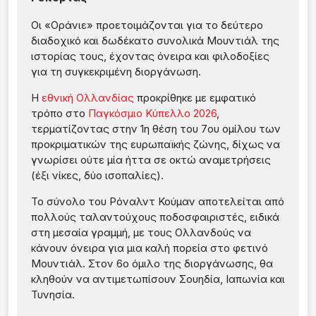
Οι «Οράνιε» προετοιμάζονται για το δεύτερο
διαδοχικό και δωδέκατο συνολικά Μουντιάλ της
ιστορίας τους, έχοντας όνειρα και φιλοδοξίες
για τη συγκεκριμένη διοργάνωση.
Η
εθνική Ολλανδίας
προκρίθηκε με εμφατικό
τρόπο στο
Παγκόσμιο Κύπελλο 2026
,
τερματίζοντας στην 1η θέση του 7ου ομίλου των
προκριματικών της ευρωπαϊκής ζώνης, δίχως να
γνωρίσει ούτε μία ήττα σε οκτώ αναμετρήσεις
(έξι νίκες, δύο ισοπαλίες).
Το σύνολο του Ρόναλντ Κούμαν αποτελείται από
πολλούς ταλαντούχους ποδοσφαιριστές, ειδικά
στη μεσαία γραμμή, με τους Ολλανδούς να
κάνουν όνειρα για μια καλή πορεία στο φετινό
Μουντιάλ. Στον 6ο όμιλο της διοργάνωσης, θα
κληθούν να αντιμετωπίσουν Σουηδία, Ιαπωνία και
Τυνησία.