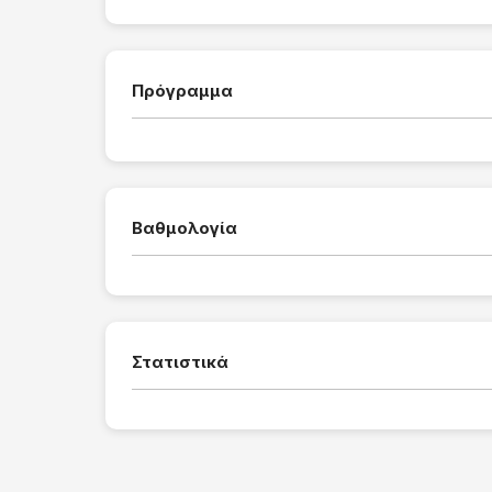
Πρόγραμμα
Βαθμολογία
Στατιστικά