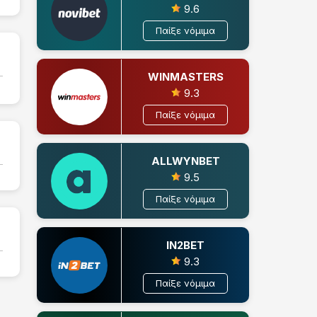
9.6
Παίξε νόμιμα
WINMASTERS
9.3
Παίξε νόμιμα
ALLWYNBET
9.5
Παίξε νόμιμα
IN2BET
9.3
Παίξε νόμιμα