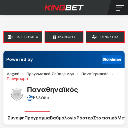
TI ΠΑΙΖΕΙ ΣΗΜΕΡΑ
ΠΡΟΣΦΟΡΕΣ
ΠΡΟΓΝΩΣΤΙΚΑ
Powered by
Αρχική
Προγνωστικά Σούπερ Λιγκ
Παναθηναϊκός
Πρόγραμμα
Παναθηναϊκός
Ελλάδα
Σύνοψη
Πρόγραμμα
Βαθμολογία
Ρόστερ
Στατιστικά
Μετ