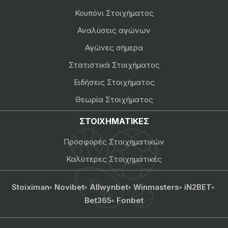
Κουπόνι Στοιχήματος
Αναλύσεις αγώνων
Αγώνες σήμερα
Στατιστικά Στοιχήματος
Ειδήσεις Στοιχήματος
Θεωρία Στοιχήματος
ΣΤΟΙΧΗΜΑΤΙΚΕΣ
Προσφορές Στοιχηματικών
Καλύτερες Στοιχηματικές
Stoiximan
Novibet
Allwynbet
Winmasters
iN2BET
Bet365
Fonbet