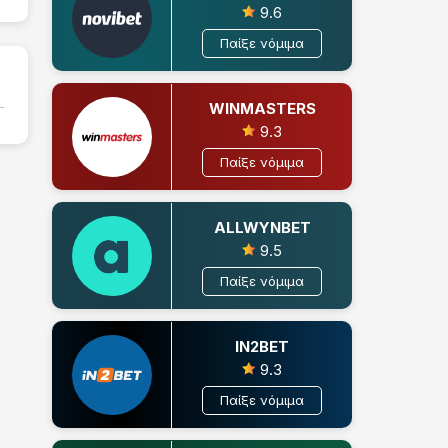
9.6
Παίξε νόμιμα
WINMASTERS
9.3
Παίξε νόμιμα
ALLWYNBET
9.5
Παίξε νόμιμα
IN2BET
9.3
Παίξε νόμιμα