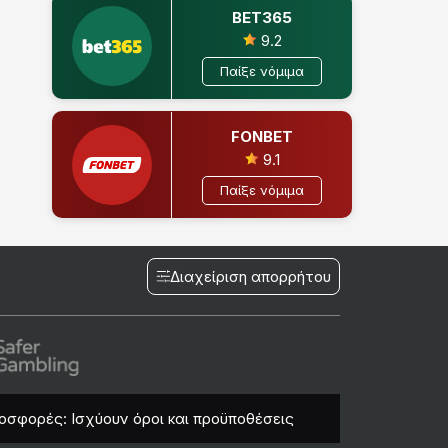
BET365
9.2
Παίξε νόμιμα
FONBET
9.1
Παίξε νόμιμα
Διαχείριση απορρήτου
ροσφορές: Ισχύουν όροι και προϋποθέσεις