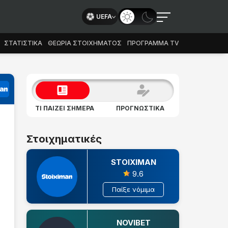
UEFA
ΣΤΑΤΙΣΤΙΚΑ
ΘΕΩΡΙΑ ΣΤΟΙΧΗΜΑΤΟΣ
ΠΡΟΓΡΑΜΜΑ TV
ΤΙ ΠΑΙΖΕΙ ΣΗΜΕΡΑ
ΠΡΟΓΝΩΣΤΙΚΑ
Στοιχηματικές
STOIXIMAN
9.6
Παίξε νόμιμα
NOVIBET